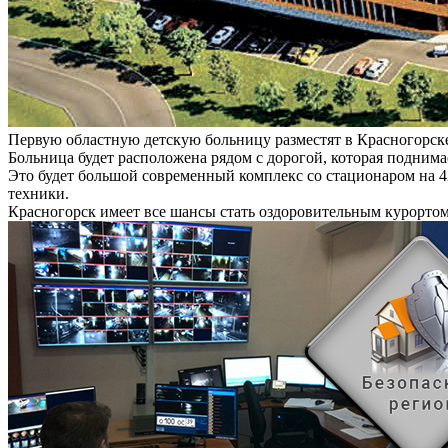
Первую областную детскую больницу разместят в Красногорск
Больница будет расположена рядом с дорогой, которая поднима
Это будет большой современный комплекс со стационаром на 4
техники.
Красногорск имеет все шансы стать оздоровительным курорто