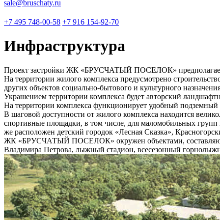
sale@bruschaty.ru
+7 495 748-00-58
+7 916 154-92-70
Инфраструктура
Проект застройки ЖК «БРУСЧАТЫЙ ПОСЕЛОК» предполагает т
На территории жилого комплекса предусмотрено строительство 
других объектов социально-бытового и культурного назначения
Украшением территории комплекса будет авторский ландшафтны
На территории комплекса функционирует удобный подземный п
В шаговой доступности от жилого комплекса находится велико
спортивные площадки, в том числе, для маломобильных групп н
же расположен детский городок «Лесная Сказка», Красногорск
ЖК «БРУСЧАТЫЙ ПОСЕЛОК» окружен объектами, составляющими
Владимира Петрова, лыжный стадион, всесезонный горнолыж