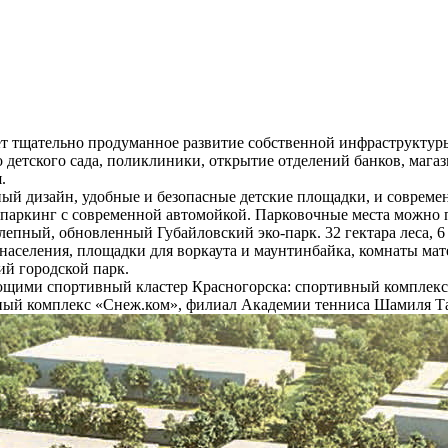
щательно продуманное развитие собственной инфраструктуры
детского сада, поликлиники, открытие отделений банков, магаз
.
й дизайн, удобные и безопасные детские площадки, и современ
аркинг с современной автомойкой. Парковочные места можно п
лепный, обновленный Губайловский эко-парк. 32 гектара леса, 
аселения, площадки для воркаута и маунтинбайка, комнаты мате
ий городской парк.
 спортивный кластер Красногорска: спортивный комплекс «З
ный комплекс «Снеж.ком», филиал Академии тенниса Шамиля Т